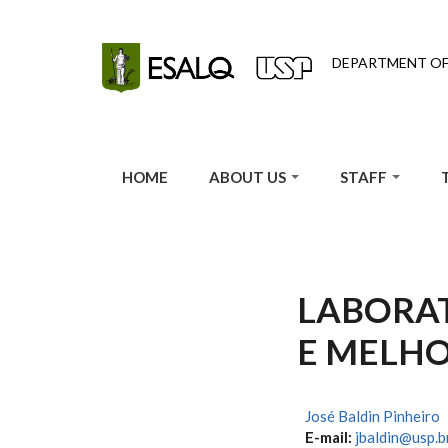
Skip to main content
DEPARTMENT O
HOME
ABOUT US
STAFF
LABORAT
E MELH
José Baldin Pinheiro
E-mail:
jbaldin@usp.b