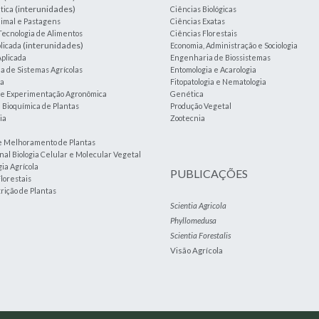
(interunidades)
tica
Ciências Biológicas
imal e Pastagens
Ciências Exatas
Tecnologia de Alimentos
Ciências Florestais
(interunidades)
plicada
Economia, Administração e Sociologia
plicada
Engenharia de Biossistemas
 de Sistemas Agrícolas
Entomologia e Acarologia
ia
Fitopatologia e Nematologia
a e Experimentação Agronômica
Genética
e Bioquímica de Plantas
Produção Vegetal
ia
Zootecnia
e Melhoramento de Plantas
nal Biologia Celular e Molecular Vegetal
ia Agrícola
PUBLICAÇÕES
lorestais
trição de Plantas
Scientia Agricola
Phyllomedusa
Scientia Forestalis
Visão Agrícola