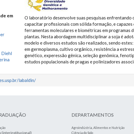
ade em
O laboratório desenvolve suas pesquisas enfrentando o
capacitar profissionais com sólida formação, e capazes d
ferramentas moleculares e biométricas em programas 
ier
plantas. Nesta abordagem multidisciplinar a soja é ado
modelo e diversos estudos são realizados, sendo estes
em germoplasma, cultivo orgânico, resistência a estre
 Diehl
genético, experessão gênica, seleção genômica, feno
erina
estudos populacionais de pragas e polinizadores associ
tes.usp.br/labaldin/
GRADUAÇÃO
DEPARTAMENTOS
ação
Agroindústria, Alimentos e Nutrição
(interinstitucional)
a
Ciência do Solo