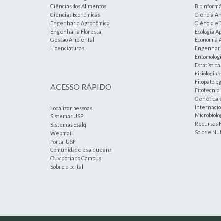
Ciências dos Alimentos
Bioinformá
Ciências Econômicas
Ciência An
Engenharia Agronômica
Ciência e 
Engenharia Florestal
Ecologia A
Gestão Ambiental
Economia A
Licenciaturas
Engenharia
Entomolog
Estatístic
Fisiologia 
Fitopatolog
ACESSO RÁPIDO
Fitotecnia
Genética 
Internacio
Localizar pessoas
Microbiolog
Sistemas USP
Recursos F
Sistemas Esalq
Solos e Nu
Webmail
Portal USP
Comunidade esalqueana
Ouvidoria do Campus
Sobre o portal