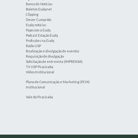
Banco de Notícias
Boletim Esalqnet
Clipping
Dever Cumprido
Esalq notícias
Papo com a Esalq
Podcast Estação Esalq
Profissões na Esalq
Rádio USP
Realização e divulgação de eventos
Requisição de divulgação
Solicitação de entrevista (IMPRENSA)
TV USP Piracicaba
Vídeo Institucional
Plano de Comunicação e Marketing (PCM)
Institucional
Vale do Piracicaba