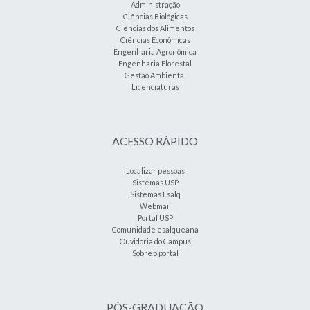
Administração
Ciências Biológicas
Ciências dos Alimentos
Ciências Econômicas
Engenharia Agronômica
Engenharia Florestal
Gestão Ambiental
Licenciaturas
ACESSO RÁPIDO
Localizar pessoas
Sistemas USP
Sistemas Esalq
Webmail
Portal USP
Comunidade esalqueana
Ouvidoria do Campus
Sobre o portal
PÓS-GRADUAÇÃO