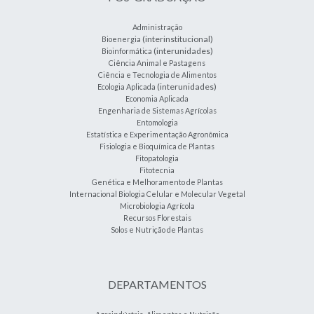
Administração
(interinstitucional)
Bioenergia
(interunidades)
Bioinformática
Ciência Animal e Pastagens
Ciência e Tecnologia de Alimentos
(interunidades)
Ecologia Aplicada
Economia Aplicada
Engenharia de Sistemas Agrícolas
Entomologia
Estatística e Experimentação Agronômica
Fisiologia e Bioquímica de Plantas
Fitopatologia
Fitotecnia
Genética e Melhoramento de Plantas
Internacional Biologia Celular e Molecular Vegetal
Microbiologia Agrícola
Recursos Florestais
Solos e Nutrição de Plantas
DEPARTAMENTOS