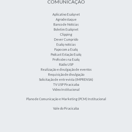
COMUNICAÇÃO
Aplicativo Esalqnet
Agrodestaque
Banco de Notícias
Boletim Esalqnet
Clipping
Dever Cumprido
Esalq notícias
Papo com a Esalq
Podcast Estação Esalq
Profissões na Esalq
Rádio USP
Realização e divulgação de eventos
Requisição de divulgação
Solicitação de entrevista (IMPRENSA)
TV USP Piracicaba
Vídeo Institucional
Plano de Comunicação e Marketing (PCM) Institucional
Vale do Piracicaba