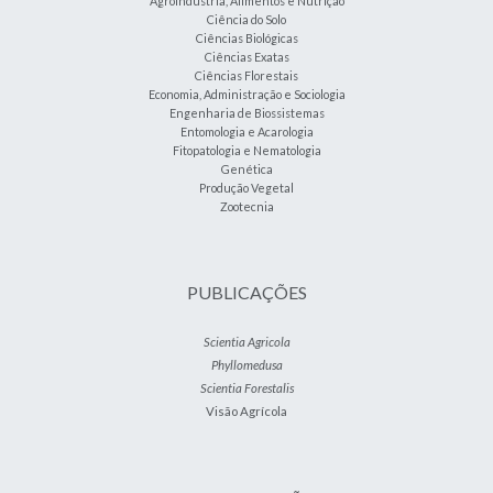
Agroindústria, Alimentos e Nutrição
Ciência do Solo
Ciências Biológicas
Ciências Exatas
Ciências Florestais
Economia, Administração e Sociologia
Engenharia de Biossistemas
Entomologia e Acarologia
Fitopatologia e Nematologia
Genética
Produção Vegetal
Zootecnia
PUBLICAÇÕES
Scientia Agricola
Phyllomedusa
Scientia Forestalis
Visão Agrícola