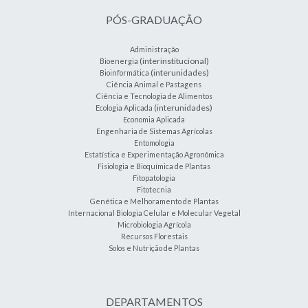
PÓS-GRADUAÇÃO
Administração
(interinstitucional)
Bioenergia
(interunidades)
Bioinformática
Ciência Animal e Pastagens
Ciência e Tecnologia de Alimentos
(interunidades)
Ecologia Aplicada
Economia Aplicada
Engenharia de Sistemas Agrícolas
Entomologia
Estatística e Experimentação Agronômica
Fisiologia e Bioquímica de Plantas
Fitopatologia
Fitotecnia
Genética e Melhoramento de Plantas
Internacional Biologia Celular e Molecular Vegetal
Microbiologia Agrícola
Recursos Florestais
Solos e Nutrição de Plantas
DEPARTAMENTOS