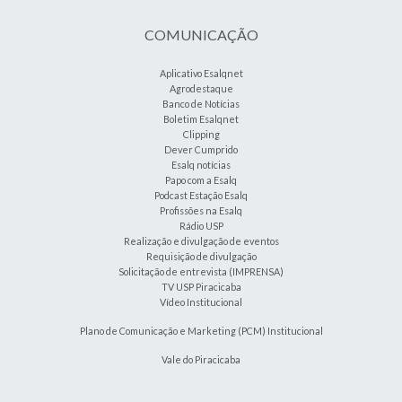
COMUNICAÇÃO
Aplicativo Esalqnet
Agrodestaque
Banco de Notícias
Boletim Esalqnet
Clipping
Dever Cumprido
Esalq notícias
Papo com a Esalq
Podcast Estação Esalq
Profissões na Esalq
Rádio USP
Realização e divulgação de eventos
Requisição de divulgação
Solicitação de entrevista (IMPRENSA)
TV USP Piracicaba
Vídeo Institucional
Plano de Comunicação e Marketing (PCM) Institucional
Vale do Piracicaba