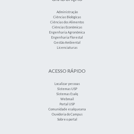
Administração
Ciências Biológicas
Ciências dos Alimentos
Ciências Econômicas
Engenharia Agronômica
Engenharia Florestal
Gestão Ambiental
Licenciaturas
ACESSO RÁPIDO
Localizar pessoas
Sistemas USP
Sistemas Esalq
Webmail
Portal USP
Comunidade esalqueana
Ouvidoria do Campus
Sobre o portal