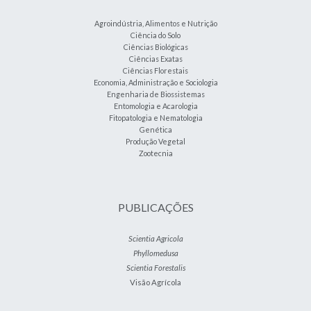
Agroindústria, Alimentos e Nutrição
Ciência do Solo
Ciências Biológicas
Ciências Exatas
Ciências Florestais
Economia, Administração e Sociologia
Engenharia de Biossistemas
Entomologia e Acarologia
Fitopatologia e Nematologia
Genética
Produção Vegetal
Zootecnia
PUBLICAÇÕES
Scientia Agricola
Phyllomedusa
Scientia Forestalis
Visão Agrícola