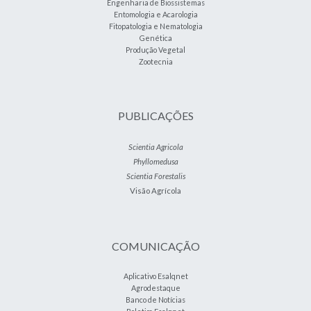
Engenharia de Biossistemas
Entomologia e Acarologia
Fitopatologia e Nematologia
Genética
Produção Vegetal
Zootecnia
PUBLICAÇÕES
Scientia Agricola
Phyllomedusa
Scientia Forestalis
Visão Agrícola
COMUNICAÇÃO
Aplicativo Esalqnet
Agrodestaque
Banco de Notícias