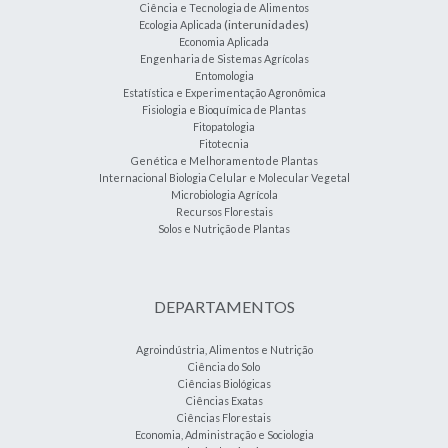
Ciência e Tecnologia de Alimentos
(interunidades)
Ecologia Aplicada
Economia Aplicada
Engenharia de Sistemas Agrícolas
Entomologia
Estatística e Experimentação Agronômica
Fisiologia e Bioquímica de Plantas
Fitopatologia
Fitotecnia
Genética e Melhoramento de Plantas
Internacional Biologia Celular e Molecular Vegetal
Microbiologia Agrícola
Recursos Florestais
Solos e Nutrição de Plantas
DEPARTAMENTOS
Agroindústria, Alimentos e Nutrição
Ciência do Solo
Ciências Biológicas
Ciências Exatas
Ciências Florestais
Economia, Administração e Sociologia