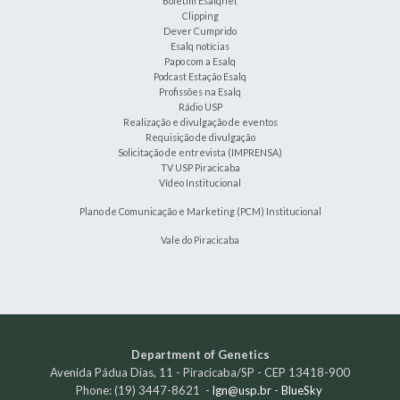
Boletim Esalqnet
Clipping
Dever Cumprido
Esalq notícias
Papo com a Esalq
Podcast Estação Esalq
Profissões na Esalq
Rádio USP
Realização e divulgação de eventos
Requisição de divulgação
Solicitação de entrevista (IMPRENSA)
TV USP Piracicaba
Vídeo Institucional
Plano de Comunicação e Marketing (PCM) Institucional
Vale do Piracicaba
Department of Genetics
Avenida Pádua Dias, 11 - Piracicaba/SP - CEP 13418-900
Phone: (19) 3447-8621 -
lgn@usp.br
-
BlueSky