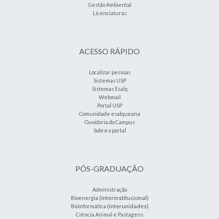
Gestão Ambiental
Licenciaturas
ACESSO RÁPIDO
Localizar pessoas
Sistemas USP
Sistemas Esalq
Webmail
Portal USP
Comunidade esalqueana
Ouvidoria do Campus
Sobre o portal
PÓS-GRADUAÇÃO
Administração
(interinstitucional)
Bioenergia
(interunidades)
Bioinformática
Ciência Animal e Pastagens