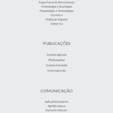
Engenharia de Biossistemas
Entomologia e Acarologia
Fitopatologia e Nematologia
Genética
Produção Vegetal
Zootecnia
PUBLICAÇÕES
Scientia Agricola
Phyllomedusa
Scientia Forestalis
Visão Agrícola
COMUNICAÇÃO
Aplicativo Esalqnet
Agrodestaque
Banco de Notícias