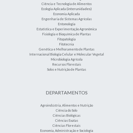
Ciência e Tecnologia de Alimentos
(interunidades)
Ecologia Aplicada
Economia Aplicada
Engenharia de Sistemas Agrícolas
Entomologia
Estatística e Experimentação Agronômica
Fisiologia e Bioquímica de Plantas
Fitopatologia
Fitotecnia
Genética e Melhoramento de Plantas
Internacional Biologia Celular e Molecular Vegetal
Microbiologia Agrícola
Recursos Florestais
Solos e Nutrição de Plantas
DEPARTAMENTOS
Agroindústria, Alimentos e Nutrição
Ciência do Solo
Ciências Biológicas
Ciências Exatas
Ciências Florestais
Economia, Administração e Sociologia