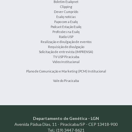
Boletim Esalqnet
Clipping
Dever Cumprido
Esalq notícias
Papo com a Esalq
Podcast Estação Esalq
Profissões na Esalq
Rádio USP
Realização e divulgação de eventos
Requisição de divulgação
Solicitação de entrevista (IMPRENSA)
TV USP Piracicaba
Vídeo Institucional
Plano de Comunicação e Marketing (PCM) Institucional
Vale do Piracicaba
Departamento de Genética - LGN
Avenida Pádua Dias, 11 - Piracicaba/SP - CEP 13418-900
Tel.: (19) 3447-8621