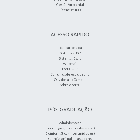
Gestão Ambiental
Licenciaturas
ACESSO RÁPIDO
Localizar pessoas
Sistemas USP
Sistemas Esalq
Webmail
Portal USP
Comunidade esalqueana
Ouvidoria do Campus
Sobre o portal
PÓS-GRADUAÇÃO
Administração
(interinstitucional)
Bioenergia
(interunidades)
Bioinformática
Ciência Animal e Pastagens