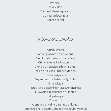
Webmail
Portal USP
Comunidade esalqueana
Ouvidoria do Campus
Sobre o portal
PÓS-GRADUAÇÃO
Administração
(interinstitucional)
Bioenergia
(interunidades)
Bioinformática
Ciência Animal e Pastagens
Ciência e Tecnologia de Alimentos
(interunidades)
Ecologia Aplicada
Economia Aplicada
Engenharia de Sistemas Agrícolas
Entomologia
Estatística e Experimentação Agronômica
Fisiologia e Bioquímica de Plantas
Fitopatologia
Fitotecnia
Genética e Melhoramento de Plantas
Internacional Biologia Celular e Molecular Vegetal