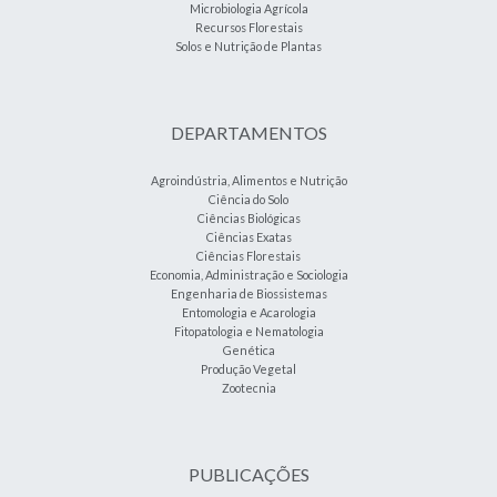
Microbiologia Agrícola
Recursos Florestais
Solos e Nutrição de Plantas
DEPARTAMENTOS
Agroindústria, Alimentos e Nutrição
Ciência do Solo
Ciências Biológicas
Ciências Exatas
Ciências Florestais
Economia, Administração e Sociologia
Engenharia de Biossistemas
Entomologia e Acarologia
Fitopatologia e Nematologia
Genética
Produção Vegetal
Zootecnia
PUBLICAÇÕES