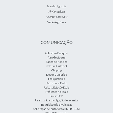
Scientia Agricola
Phyllomedusa
Scientia Forestalis
Visão Agrícola
COMUNICAÇÃO
Aplicativo Esalqnet
Agrodestaque
Banco de Notícias
Boletim Esalqnet
Clipping
Dever Cumprido
Esalq notícias
Papo com a Esalq
Podcast Estação Esalq
Profissões na Esalq
Rádio USP
Realização e divulgação de eventos
Requisição de divulgação
Solicitação de entrevista (IMPRENSA)