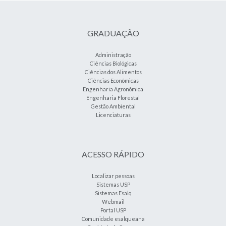
GRADUAÇÃO
Administração
Ciências Biológicas
Ciências dos Alimentos
Ciências Econômicas
Engenharia Agronômica
Engenharia Florestal
Gestão Ambiental
Licenciaturas
ACESSO RÁPIDO
Localizar pessoas
Sistemas USP
Sistemas Esalq
Webmail
Portal USP
Comunidade esalqueana