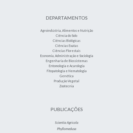
DEPARTAMENTOS
Agroindústria, Alimentos e Nutrição
Ciência do Solo
Ciências Biológicas
Ciências Exatas
Ciências Florestais
Economia, Administração e Sociologia
Engenharia de Biossistemas
Entomologia e Acarologia
Fitopatologia e Nematologia
Genética
Produção Vegetal
Zootecnia
PUBLICAÇÕES
Scientia Agricola
Phyllomedusa