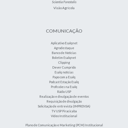
Scientia Forestalis
Visão Agrícola
COMUNICAÇÃO
Aplicativo Esalqnet
Agrodestaque
Banco de Notícias
Boletim Esalqnet
Clipping
Dever Cumprido
Esalq notícias
Papo com a Esalq
Podcast Estação Esalq
Profissões na Esalq
Rádio USP
Realização e divulgação de eventos
Requisição de divulgação
Solicitação de entrevista (IMPRENSA)
TV USP Piracicaba
Vídeo Institucional
Plano de Comunicação e Marketing (PCM) Institucional