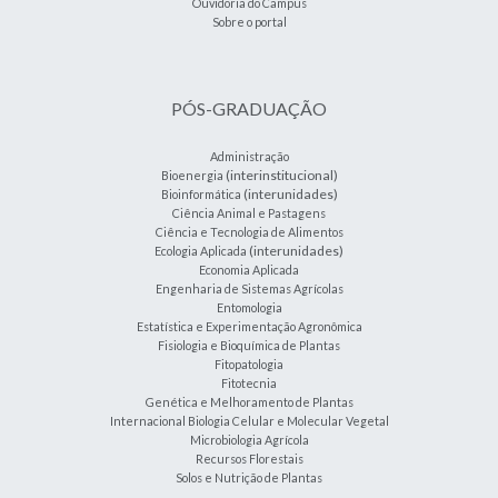
Ouvidoria do Campus
Sobre o portal
PÓS-GRADUAÇÃO
Administração
(interinstitucional)
Bioenergia
(interunidades)
Bioinformática
Ciência Animal e Pastagens
Ciência e Tecnologia de Alimentos
(interunidades)
Ecologia Aplicada
Economia Aplicada
Engenharia de Sistemas Agrícolas
Entomologia
Estatística e Experimentação Agronômica
Fisiologia e Bioquímica de Plantas
Fitopatologia
Fitotecnia
Genética e Melhoramento de Plantas
Internacional Biologia Celular e Molecular Vegetal
Microbiologia Agrícola
Recursos Florestais
Solos e Nutrição de Plantas