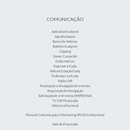
COMUNICAÇÃO
Aplicativo Esalqnet
Agrodestaque
Banco de Notícias
Boletim Esalqnet
Clipping
Dever Cumprido
Esalq notícias
Papo com a Esalq
Podcast Estação Esalq
Profissões na Esalq
Rádio USP
Realização e divulgação de eventos
Requisição de divulgação
Solicitação de entrevista (IMPRENSA)
TV USP Piracicaba
Vídeo Institucional
Plano de Comunicação e Marketing (PCM) Institucional
Vale do Piracicaba