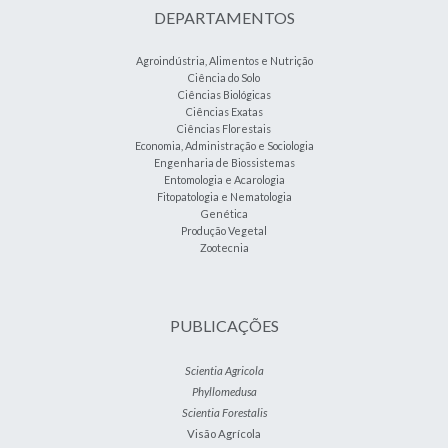
DEPARTAMENTOS
Agroindústria, Alimentos e Nutrição
Ciência do Solo
Ciências Biológicas
Ciências Exatas
Ciências Florestais
Economia, Administração e Sociologia
Engenharia de Biossistemas
Entomologia e Acarologia
Fitopatologia e Nematologia
Genética
Produção Vegetal
Zootecnia
PUBLICAÇÕES
Scientia Agricola
Phyllomedusa
Scientia Forestalis
Visão Agrícola