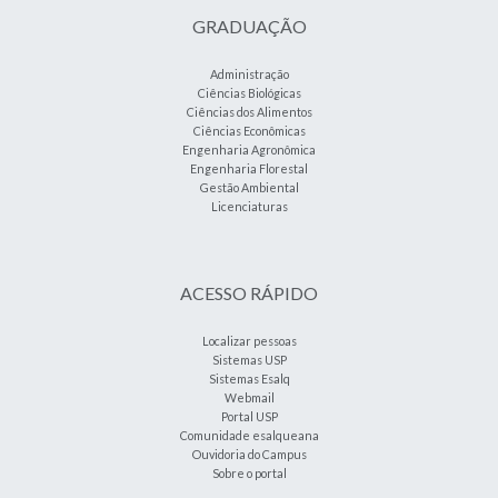
GRADUAÇÃO
Administração
Ciências Biológicas
Ciências dos Alimentos
Ciências Econômicas
Engenharia Agronômica
Engenharia Florestal
Gestão Ambiental
Licenciaturas
ACESSO RÁPIDO
Localizar pessoas
Sistemas USP
Sistemas Esalq
Webmail
Portal USP
Comunidade esalqueana
Ouvidoria do Campus
Sobre o portal