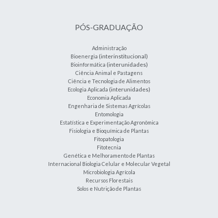
PÓS-GRADUAÇÃO
Administração
(interinstitucional)
Bioenergia
(interunidades)
Bioinformática
Ciência Animal e Pastagens
Ciência e Tecnologia de Alimentos
(interunidades)
Ecologia Aplicada
Economia Aplicada
Engenharia de Sistemas Agrícolas
Entomologia
Estatística e Experimentação Agronômica
Fisiologia e Bioquímica de Plantas
Fitopatologia
Fitotecnia
Genética e Melhoramento de Plantas
Internacional Biologia Celular e Molecular Vegetal
Microbiologia Agrícola
Recursos Florestais
Solos e Nutrição de Plantas