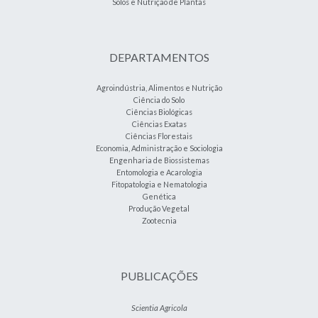
Solos e Nutrição de Plantas
DEPARTAMENTOS
Agroindústria, Alimentos e Nutrição
Ciência do Solo
Ciências Biológicas
Ciências Exatas
Ciências Florestais
Economia, Administração e Sociologia
Engenharia de Biossistemas
Entomologia e Acarologia
Fitopatologia e Nematologia
Genética
Produção Vegetal
Zootecnia
PUBLICAÇÕES
Scientia Agricola