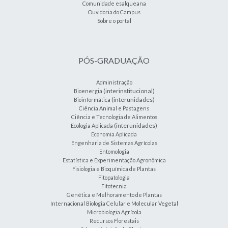
Comunidade esalqueana
Ouvidoria do Campus
Sobre o portal
PÓS-GRADUAÇÃO
Administração
(interinstitucional)
Bioenergia
(interunidades)
Bioinformática
Ciência Animal e Pastagens
Ciência e Tecnologia de Alimentos
(interunidades)
Ecologia Aplicada
Economia Aplicada
Engenharia de Sistemas Agrícolas
Entomologia
Estatística e Experimentação Agronômica
Fisiologia e Bioquímica de Plantas
Fitopatologia
Fitotecnia
Genética e Melhoramento de Plantas
Internacional Biologia Celular e Molecular Vegetal
Microbiologia Agrícola
Recursos Florestais