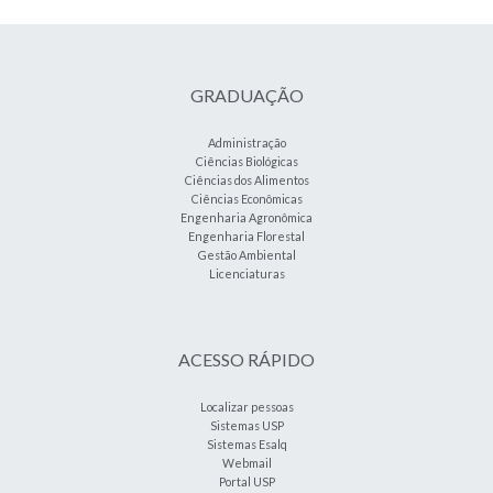
GRADUAÇÃO
Administração
Ciências Biológicas
Ciências dos Alimentos
Ciências Econômicas
Engenharia Agronômica
Engenharia Florestal
Gestão Ambiental
Licenciaturas
ACESSO RÁPIDO
Localizar pessoas
Sistemas USP
Sistemas Esalq
Webmail
Portal USP