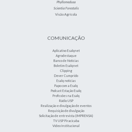
Phyllomedusa
Scientia Forestalis
Visão Agrícola
COMUNICAÇÃO
Aplicativo Esalqnet
Agrodestaque
Banco de Notícias
Boletim Esalqnet
Clipping
Dever Cumprido
Esalq notícias
Papo com a Esalq
Podcast Estação Esalq
Profissões na Esalq
Rádio USP
Realização e divulgação de eventos
Requisição de divulgação
Solicitação de entrevista (IMPRENSA)
TV USP Piracicaba
Vídeo Institucional