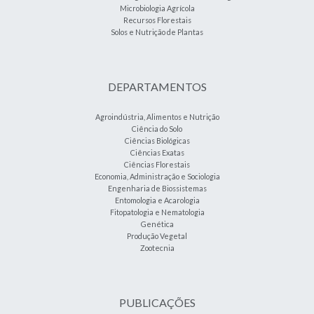
Microbiologia Agrícola
Recursos Florestais
Solos e Nutrição de Plantas
DEPARTAMENTOS
Agroindústria, Alimentos e Nutrição
Ciência do Solo
Ciências Biológicas
Ciências Exatas
Ciências Florestais
Economia, Administração e Sociologia
Engenharia de Biossistemas
Entomologia e Acarologia
Fitopatologia e Nematologia
Genética
Produção Vegetal
Zootecnia
PUBLICAÇÕES