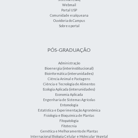
Webmail
Portal USP
Comunidade esalqueana
Ouvidoria do Campus
Sobre o portal
PÓS-GRADUAÇÃO
Administração
(interinstitucional)
Bioenergia
(interunidades)
Bioinformática
Ciência Animal e Pastagens
Ciência e Tecnologia de Alimentos
(interunidades)
Ecologia Aplicada
Economia Aplicada
Engenharia de Sistemas Agrícolas
Entomologia
Estatística e Experimentação Agronômica
Fisiologia e Bioquímica de Plantas
Fitopatologia
Fitotecnia
Genética e Melhoramento de Plantas
Internacional Biologia Celular e Molecular Vegetal