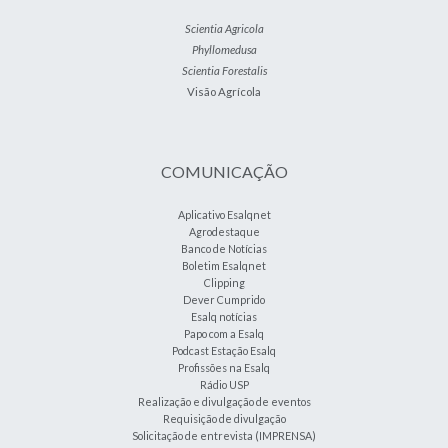
Scientia Agricola
Phyllomedusa
Scientia Forestalis
Visão Agrícola
COMUNICAÇÃO
Aplicativo Esalqnet
Agrodestaque
Banco de Notícias
Boletim Esalqnet
Clipping
Dever Cumprido
Esalq notícias
Papo com a Esalq
Podcast Estação Esalq
Profissões na Esalq
Rádio USP
Realização e divulgação de eventos
Requisição de divulgação
Solicitação de entrevista (IMPRENSA)