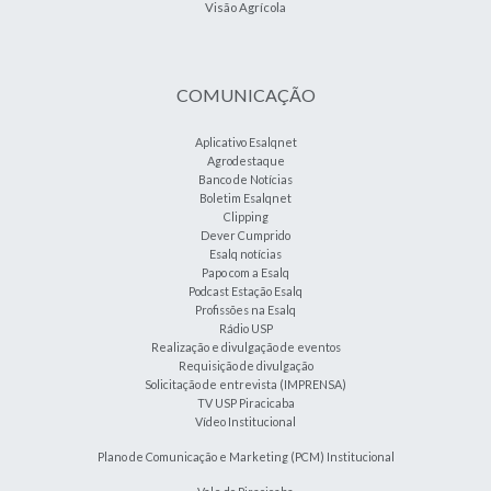
Visão Agrícola
COMUNICAÇÃO
Aplicativo Esalqnet
Agrodestaque
Banco de Notícias
Boletim Esalqnet
Clipping
Dever Cumprido
Esalq notícias
Papo com a Esalq
Podcast Estação Esalq
Profissões na Esalq
Rádio USP
Realização e divulgação de eventos
Requisição de divulgação
Solicitação de entrevista (IMPRENSA)
TV USP Piracicaba
Vídeo Institucional
Plano de Comunicação e Marketing (PCM) Institucional