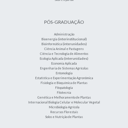
PÓS-GRADUAÇÃO
Administração
(interinstitucional)
Bioenergia
(interunidades)
Bioinformática
Ciência Animal e Pastagens
Ciência e Tecnologia de Alimentos
(interunidades)
Ecologia Aplicada
Economia Aplicada
Engenharia de Sistemas Agrícolas
Entomologia
Estatística e Experimentação Agronômica
Fisiologia e Bioquímica de Plantas
Fitopatologia
Fitotecnia
Genética e Melhoramento de Plantas
Internacional Biologia Celular e Molecular Vegetal
Microbiologia Agrícola
Recursos Florestais
Solos e Nutrição de Plantas