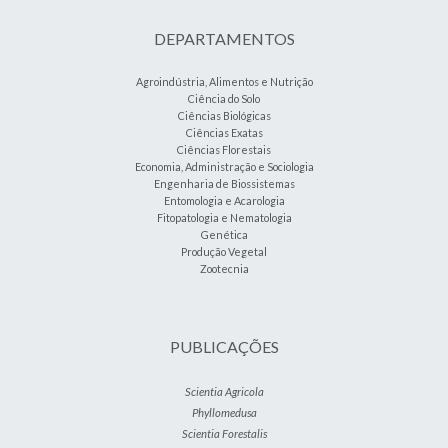
DEPARTAMENTOS
Agroindústria, Alimentos e Nutrição
Ciência do Solo
Ciências Biológicas
Ciências Exatas
Ciências Florestais
Economia, Administração e Sociologia
Engenharia de Biossistemas
Entomologia e Acarologia
Fitopatologia e Nematologia
Genética
Produção Vegetal
Zootecnia
PUBLICAÇÕES
Scientia Agricola
Phyllomedusa
Scientia Forestalis