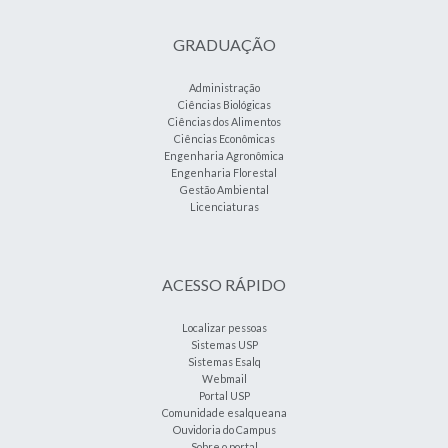
GRADUAÇÃO
Administração
Ciências Biológicas
Ciências dos Alimentos
Ciências Econômicas
Engenharia Agronômica
Engenharia Florestal
Gestão Ambiental
Licenciaturas
ACESSO RÁPIDO
Localizar pessoas
Sistemas USP
Sistemas Esalq
Webmail
Portal USP
Comunidade esalqueana
Ouvidoria do Campus
Sobre o portal