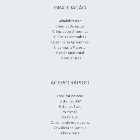
GRADUAÇÃO
Administração
Ciências Biológicas
Ciências dos Alimentos
Ciências Econômicas
Engenharia Agronômica
Engenharia Florestal
Gestão Ambiental
Licenciaturas
ACESSO RÁPIDO
Localizar pessoas
Sistemas USP
Sistemas Esalq
Webmail
Portal USP
Comunidade esalqueana
Ouvidoria do Campus
Sobre o portal