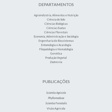
DEPARTAMENTOS
Agroindústria, Alimentos e Nutrição
Ciência do Solo
Ciências Biológicas
Ciências Exatas
Ciências Florestais
Economia, Administração e Sociologia
Engenharia de Biossistemas
Entomologia e Acarologia
Fitopatologia e Nematologia
Genética
Produção Vegetal
Zootecnia
PUBLICAÇÕES
Scientia Agricola
Phyllomedusa
Scientia Forestalis
Visão Agrícola