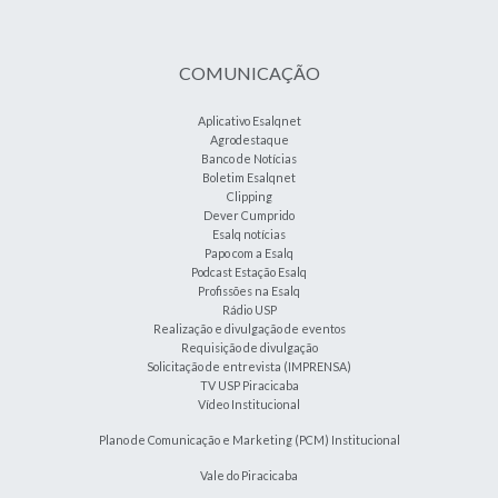
COMUNICAÇÃO
Aplicativo Esalqnet
Agrodestaque
Banco de Notícias
Boletim Esalqnet
Clipping
Dever Cumprido
Esalq notícias
Papo com a Esalq
Podcast Estação Esalq
Profissões na Esalq
Rádio USP
Realização e divulgação de eventos
Requisição de divulgação
Solicitação de entrevista (IMPRENSA)
TV USP Piracicaba
Vídeo Institucional
Plano de Comunicação e Marketing (PCM) Institucional
Vale do Piracicaba