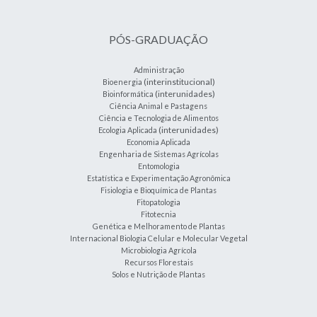
PÓS-GRADUAÇÃO
Administração
(interinstitucional)
Bioenergia
(interunidades)
Bioinformática
Ciência Animal e Pastagens
Ciência e Tecnologia de Alimentos
(interunidades)
Ecologia Aplicada
Economia Aplicada
Engenharia de Sistemas Agrícolas
Entomologia
Estatística e Experimentação Agronômica
Fisiologia e Bioquímica de Plantas
Fitopatologia
Fitotecnia
Genética e Melhoramento de Plantas
Internacional Biologia Celular e Molecular Vegetal
Microbiologia Agrícola
Recursos Florestais
Solos e Nutrição de Plantas