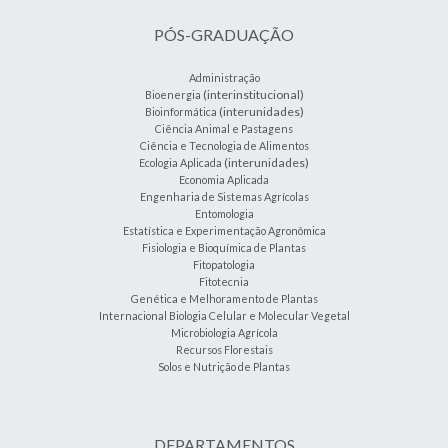
PÓS-GRADUAÇÃO
Administração
(interinstitucional)
Bioenergia
(interunidades)
Bioinformática
Ciência Animal e Pastagens
Ciência e Tecnologia de Alimentos
(interunidades)
Ecologia Aplicada
Economia Aplicada
Engenharia de Sistemas Agrícolas
Entomologia
Estatística e Experimentação Agronômica
Fisiologia e Bioquímica de Plantas
Fitopatologia
Fitotecnia
Genética e Melhoramento de Plantas
Internacional Biologia Celular e Molecular Vegetal
Microbiologia Agrícola
Recursos Florestais
Solos e Nutrição de Plantas
DEPARTAMENTOS