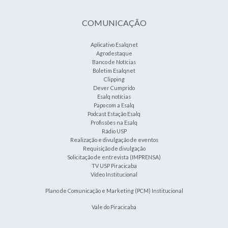
COMUNICAÇÃO
Aplicativo Esalqnet
Agrodestaque
Banco de Notícias
Boletim Esalqnet
Clipping
Dever Cumprido
Esalq notícias
Papo com a Esalq
Podcast Estação Esalq
Profissões na Esalq
Rádio USP
Realização e divulgação de eventos
Requisição de divulgação
Solicitação de entrevista (IMPRENSA)
TV USP Piracicaba
Vídeo Institucional
Plano de Comunicação e Marketing (PCM) Institucional
Vale do Piracicaba