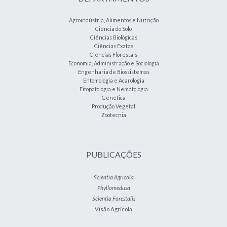
Agroindústria, Alimentos e Nutrição
Ciência do Solo
Ciências Biológicas
Ciências Exatas
Ciências Florestais
Economia, Administração e Sociologia
Engenharia de Biossistemas
Entomologia e Acarologia
Fitopatologia e Nematologia
Genética
Produção Vegetal
Zootecnia
PUBLICAÇÕES
Scientia Agricola
Phyllomedusa
Scientia Forestalis
Visão Agrícola