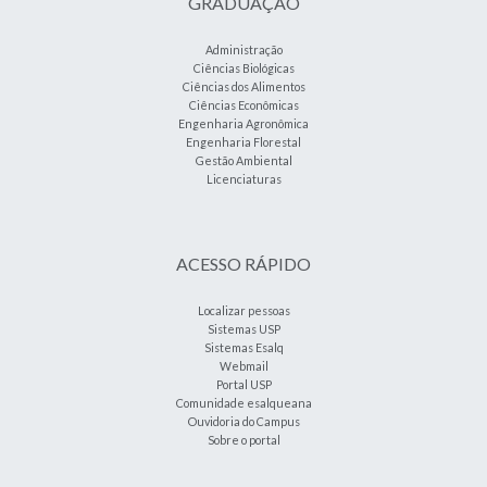
GRADUAÇÃO
Administração
Ciências Biológicas
Ciências dos Alimentos
Ciências Econômicas
Engenharia Agronômica
Engenharia Florestal
Gestão Ambiental
Licenciaturas
ACESSO RÁPIDO
Localizar pessoas
Sistemas USP
Sistemas Esalq
Webmail
Portal USP
Comunidade esalqueana
Ouvidoria do Campus
Sobre o portal