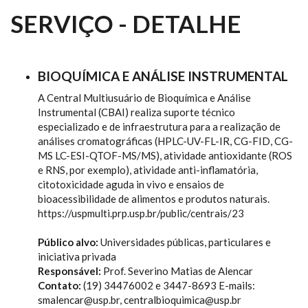
SERVIÇO - DETALHE
BIOQUÍMICA E ANÁLISE INSTRUMENTAL
A Central Multiusuário de Bioquímica e Análise
Instrumental (CBAI) realiza suporte técnico
especializado e de infraestrutura para a realização de
análises cromatográficas (HPLC-UV-FL-IR, CG-FID, CG-
MS LC-ESI-QTOF-MS/MS), atividade antioxidante (ROS
e RNS, por exemplo), atividade anti-inflamatória,
citotoxicidade aguda in vivo e ensaios de
bioacessibilidade de alimentos e produtos naturais.
https://uspmulti.prp.usp.br/public/centrais/23
Público alvo:
Universidades públicas, particulares e
iniciativa privada
Responsável:
Prof. Severino Matias de Alencar
Contato:
(19) 34476002 e 3447-8693 E-mails:
smalencar@usp.br, centralbioquimica@usp.br