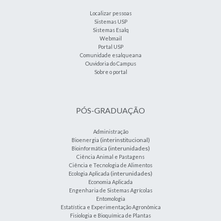
Localizar pessoas
Sistemas USP
Sistemas Esalq
Webmail
Portal USP
Comunidade esalqueana
Ouvidoria do Campus
Sobre o portal
PÓS-GRADUAÇÃO
Administração
(interinstitucional)
Bioenergia
(interunidades)
Bioinformática
Ciência Animal e Pastagens
Ciência e Tecnologia de Alimentos
(interunidades)
Ecologia Aplicada
Economia Aplicada
Engenharia de Sistemas Agrícolas
Entomologia
Estatística e Experimentação Agronômica
Fisiologia e Bioquímica de Plantas