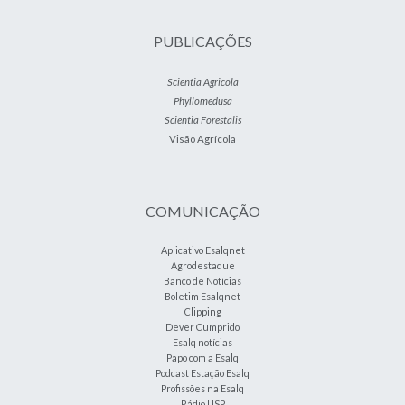
PUBLICAÇÕES
Scientia Agricola
Phyllomedusa
Scientia Forestalis
Visão Agrícola
COMUNICAÇÃO
Aplicativo Esalqnet
Agrodestaque
Banco de Notícias
Boletim Esalqnet
Clipping
Dever Cumprido
Esalq notícias
Papo com a Esalq
Podcast Estação Esalq
Profissões na Esalq
Rádio USP