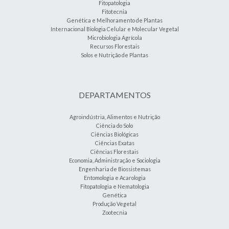
Fitopatologia
Fitotecnia
Genética e Melhoramento de Plantas
Internacional Biologia Celular e Molecular Vegetal
Microbiologia Agrícola
Recursos Florestais
Solos e Nutrição de Plantas
DEPARTAMENTOS
Agroindústria, Alimentos e Nutrição
Ciência do Solo
Ciências Biológicas
Ciências Exatas
Ciências Florestais
Economia, Administração e Sociologia
Engenharia de Biossistemas
Entomologia e Acarologia
Fitopatologia e Nematologia
Genética
Produção Vegetal
Zootecnia