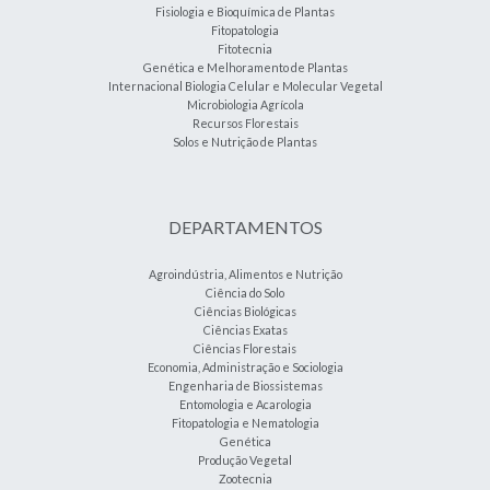
Fisiologia e Bioquímica de Plantas
Fitopatologia
Fitotecnia
Genética e Melhoramento de Plantas
Internacional Biologia Celular e Molecular Vegetal
Microbiologia Agrícola
Recursos Florestais
Solos e Nutrição de Plantas
DEPARTAMENTOS
Agroindústria, Alimentos e Nutrição
Ciência do Solo
Ciências Biológicas
Ciências Exatas
Ciências Florestais
Economia, Administração e Sociologia
Engenharia de Biossistemas
Entomologia e Acarologia
Fitopatologia e Nematologia
Genética
Produção Vegetal
Zootecnia