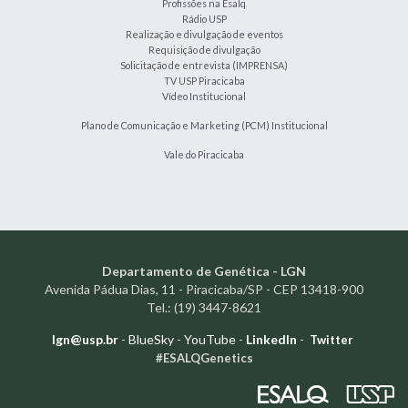
Profissões na Esalq
Rádio USP
Realização e divulgação de eventos
Requisição de divulgação
Solicitação de entrevista (IMPRENSA)
TV USP Piracicaba
Vídeo Institucional
Plano de Comunicação e Marketing (PCM) Institucional
Vale do Piracicaba
Departamento de Genética - LGN
Avenida Pádua Dias, 11 - Piracicaba/SP - CEP 13418-900
Tel.: (19) 3447-8621
lgn@usp.br
-
BlueSky
-
YouTube
-
LinkedIn
-
Twitter
#ESALQGenetics