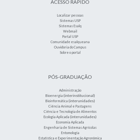
ACESSO RÁPIDO
Localizar pessoas
Sistemas USP
Sistemas Esalq
Webmail
Portal USP
Comunidade esalqueana
Ouvidoria do Campus
Sobre o portal
PÓS-GRADUAÇÃO
Administração
(interinstitucional)
Bioenergia
(interunidades)
Bioinformática
Ciência Animal e Pastagens
Ciência e Tecnologia de Alimentos
(interunidades)
Ecologia Aplicada
Economia Aplicada
Engenharia de Sistemas Agrícolas
Entomologia
Estatística e Experimentação Agronômica