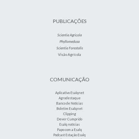
PUBLICAÇÕES
Scientia Agricola
Phyllomedusa
Scientia Forestalis
Visão Agrícola
COMUNICAÇÃO
Aplicativo Esalqnet
Agrodestaque
Banco de Notícias
Boletim Esalqnet
Clipping
Dever Cumprido
Esalq notícias
Papo com a Esalq
Podcast Estação Esalq