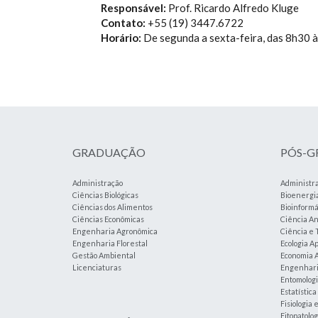
Responsável:
Prof. Ricardo Alfredo Kluge
Contato:
+55 (19) 3447.6722
Horário:
De segunda a sexta-feira, das 8h30 
GRADUAÇÃO
PÓS-
Administração
Administr
Ciências Biológicas
Bioenergi
Ciências dos Alimentos
Bioinformá
Ciências Econômicas
Ciência An
Engenharia Agronômica
Ciência e 
Engenharia Florestal
Ecologia A
Gestão Ambiental
Economia A
Licenciaturas
Engenharia
Entomolog
Estatístic
Fisiologia 
Fitopatolog