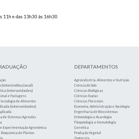
às 11h e das 13h30 às 16h30
GRADUAÇÃO
DEPARTAMENTOS
ação
Agroindústria, Alimentos e Nutrição
(interinstitucional)
a
Ciência do Solo
(interunidades)
tica
Ciências Biológicas
imal e Pastagens
Ciências Exatas
Tecnologia de Alimentos
Ciências Florestais
(interunidades)
plicada
Economia, Administração e Sociologia
plicada
Engenharia de Biossistemas
 de Sistemas Agrícolas
Entomologia e Acarologia
ia
Fitopatologia e Nematologia
a e Experimentação Agronômica
Genética
e Bioquímica de Plantas
Produção Vegetal
ia
Zootecnia