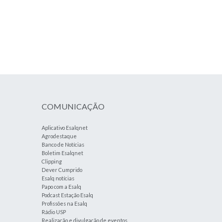
COMUNICAÇÃO
Aplicativo Esalqnet
Agrodestaque
Banco de Notícias
Boletim Esalqnet
Clipping
Dever Cumprido
Esalq notícias
Papo com a Esalq
Podcast Estação Esalq
Profissões na Esalq
Rádio USP
Realização e divulgação de eventos