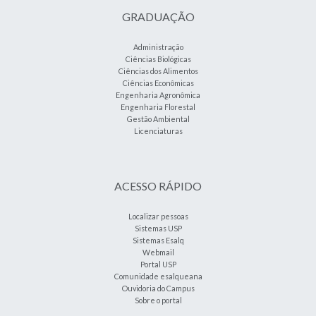
GRADUAÇÃO
Administração
Ciências Biológicas
Ciências dos Alimentos
Ciências Econômicas
Engenharia Agronômica
Engenharia Florestal
Gestão Ambiental
Licenciaturas
ACESSO RÁPIDO
Localizar pessoas
Sistemas USP
Sistemas Esalq
Webmail
Portal USP
Comunidade esalqueana
Ouvidoria do Campus
Sobre o portal