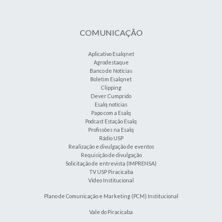
COMUNICAÇÃO
Aplicativo Esalqnet
Agrodestaque
Banco de Notícias
Boletim Esalqnet
Clipping
Dever Cumprido
Esalq notícias
Papo com a Esalq
Podcast Estação Esalq
Profissões na Esalq
Rádio USP
Realização e divulgação de eventos
Requisição de divulgação
Solicitação de entrevista (IMPRENSA)
TV USP Piracicaba
Vídeo Institucional
Plano de Comunicação e Marketing (PCM) Institucional
Vale do Piracicaba