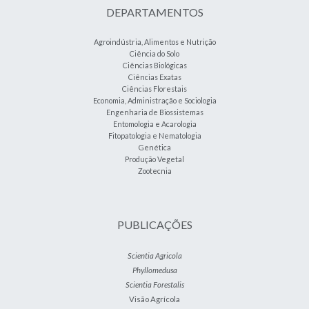
DEPARTAMENTOS
Agroindústria, Alimentos e Nutrição
Ciência do Solo
Ciências Biológicas
Ciências Exatas
Ciências Florestais
Economia, Administração e Sociologia
Engenharia de Biossistemas
Entomologia e Acarologia
Fitopatologia e Nematologia
Genética
Produção Vegetal
Zootecnia
PUBLICAÇÕES
Scientia Agricola
Phyllomedusa
Scientia Forestalis
Visão Agrícola