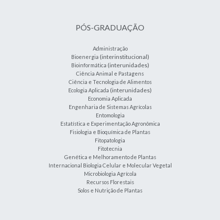
PÓS-GRADUAÇÃO
Administração
(interinstitucional)
Bioenergia
(interunidades)
Bioinformática
Ciência Animal e Pastagens
Ciência e Tecnologia de Alimentos
(interunidades)
Ecologia Aplicada
Economia Aplicada
Engenharia de Sistemas Agrícolas
Entomologia
Estatística e Experimentação Agronômica
Fisiologia e Bioquímica de Plantas
Fitopatologia
Fitotecnia
Genética e Melhoramento de Plantas
Internacional Biologia Celular e Molecular Vegetal
Microbiologia Agrícola
Recursos Florestais
Solos e Nutrição de Plantas