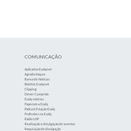
COMUNICAÇÃO
Aplicativo Esalqnet
Agrodestaque
Banco de Notícias
Boletim Esalqnet
Clipping
Dever Cumprido
Esalq notícias
Papo com a Esalq
Podcast Estação Esalq
Profissões na Esalq
Rádio USP
Realização e divulgação de eventos
Requisição de divulgação