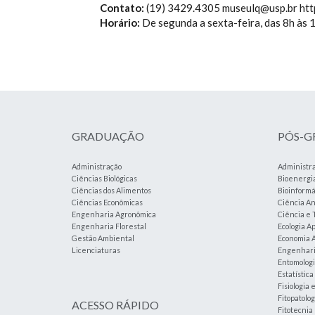
Contato:
(19) 3429.4305 museulq@usp.br htt
Horário:
De segunda a sexta-feira, das 8h às 
GRADUAÇÃO
PÓS-
Administração
Administr
Ciências Biológicas
Bioenergi
Ciências dos Alimentos
Bioinformá
Ciências Econômicas
Ciência An
Engenharia Agronômica
Ciência e 
Engenharia Florestal
Ecologia A
Gestão Ambiental
Economia A
Licenciaturas
Engenharia
Entomolog
Estatístic
Fisiologia 
Fitopatolog
ACESSO RÁPIDO
Fitotecnia