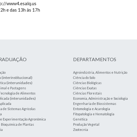
p://www4.esalq.us
12h e das 13h às 17h
GRADUAÇÃO
DEPARTAMENTOS
ação
Agroindústria, Alimentos e Nutrição
(interinstitucional)
a
Ciência do Solo
(interunidades)
tica
Ciências Biológicas
imal e Pastagens
Ciências Exatas
Tecnologia de Alimentos
Ciências Florestais
(interunidades)
plicada
Economia, Administração e Sociologia
plicada
Engenharia de Biossistemas
 de Sistemas Agrícolas
Entomologia e Acarologia
ia
Fitopatologia e Nematologia
a e Experimentação Agronômica
Genética
e Bioquímica de Plantas
Produção Vegetal
ia
Zootecnia