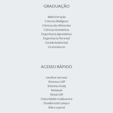
GRADUAÇÃO
Administração
Ciências Biológicas
Ciências dos Alimentos
Ciências Econômicas
Engenharia Agronômica
Engenharia Florestal
Gestão Ambiental
Licenciaturas
ACESSO RÁPIDO
Localizar pessoas
Sistemas USP
Sistemas Esalq
Webmail
Portal USP
Comunidade esalqueana
Ouvidoria do Campus
Sobre o portal