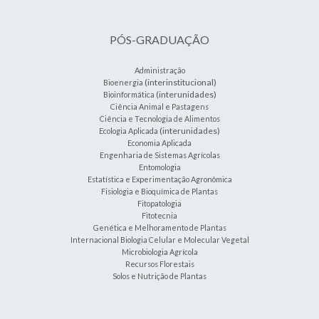
PÓS-GRADUAÇÃO
Administração
(interinstitucional)
Bioenergia
(interunidades)
Bioinformática
Ciência Animal e Pastagens
Ciência e Tecnologia de Alimentos
(interunidades)
Ecologia Aplicada
Economia Aplicada
Engenharia de Sistemas Agrícolas
Entomologia
Estatística e Experimentação Agronômica
Fisiologia e Bioquímica de Plantas
Fitopatologia
Fitotecnia
Genética e Melhoramento de Plantas
Internacional Biologia Celular e Molecular Vegetal
Microbiologia Agrícola
Recursos Florestais
Solos e Nutrição de Plantas