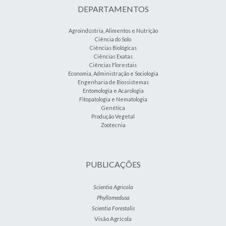
DEPARTAMENTOS
Agroindústria, Alimentos e Nutrição
Ciência do Solo
Ciências Biológicas
Ciências Exatas
Ciências Florestais
Economia, Administração e Sociologia
Engenharia de Biossistemas
Entomologia e Acarologia
Fitopatologia e Nematologia
Genética
Produção Vegetal
Zootecnia
PUBLICAÇÕES
Scientia Agricola
Phyllomedusa
Scientia Forestalis
Visão Agrícola