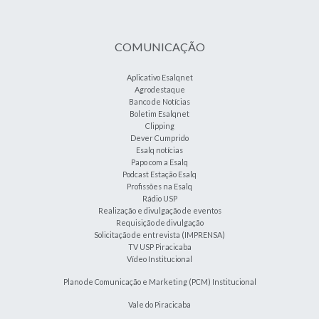
COMUNICAÇÃO
Aplicativo Esalqnet
Agrodestaque
Banco de Notícias
Boletim Esalqnet
Clipping
Dever Cumprido
Esalq notícias
Papo com a Esalq
Podcast Estação Esalq
Profissões na Esalq
Rádio USP
Realização e divulgação de eventos
Requisição de divulgação
Solicitação de entrevista (IMPRENSA)
TV USP Piracicaba
Vídeo Institucional
Plano de Comunicação e Marketing (PCM) Institucional
Vale do Piracicaba