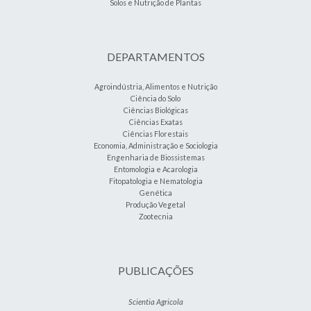
Solos e Nutrição de Plantas
DEPARTAMENTOS
Agroindústria, Alimentos e Nutrição
Ciência do Solo
Ciências Biológicas
Ciências Exatas
Ciências Florestais
Economia, Administração e Sociologia
Engenharia de Biossistemas
Entomologia e Acarologia
Fitopatologia e Nematologia
Genética
Produção Vegetal
Zootecnia
PUBLICAÇÕES
Scientia Agricola