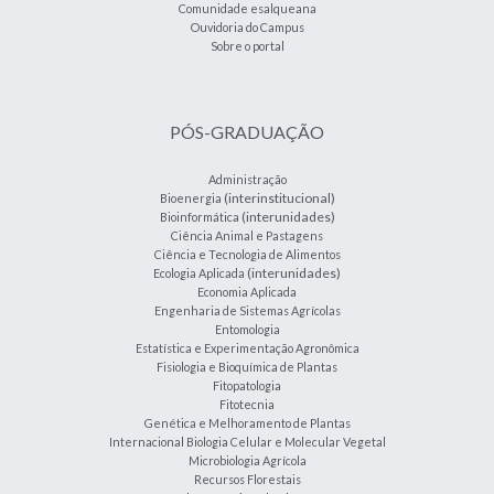
Comunidade esalqueana
Ouvidoria do Campus
Sobre o portal
PÓS-GRADUAÇÃO
Administração
(interinstitucional)
Bioenergia
(interunidades)
Bioinformática
Ciência Animal e Pastagens
Ciência e Tecnologia de Alimentos
(interunidades)
Ecologia Aplicada
Economia Aplicada
Engenharia de Sistemas Agrícolas
Entomologia
Estatística e Experimentação Agronômica
Fisiologia e Bioquímica de Plantas
Fitopatologia
Fitotecnia
Genética e Melhoramento de Plantas
Internacional Biologia Celular e Molecular Vegetal
Microbiologia Agrícola
Recursos Florestais