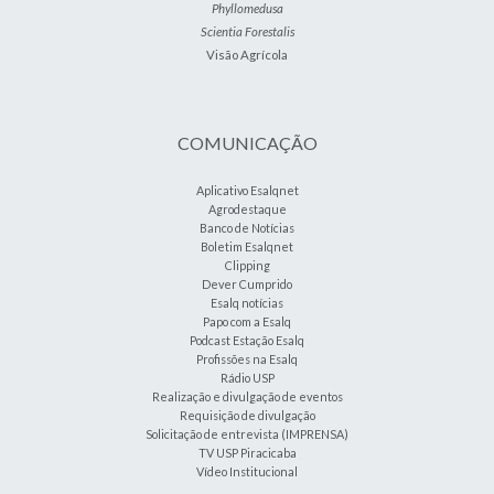
Phyllomedusa
Scientia Forestalis
Visão Agrícola
COMUNICAÇÃO
Aplicativo Esalqnet
Agrodestaque
Banco de Notícias
Boletim Esalqnet
Clipping
Dever Cumprido
Esalq notícias
Papo com a Esalq
Podcast Estação Esalq
Profissões na Esalq
Rádio USP
Realização e divulgação de eventos
Requisição de divulgação
Solicitação de entrevista (IMPRENSA)
TV USP Piracicaba
Vídeo Institucional