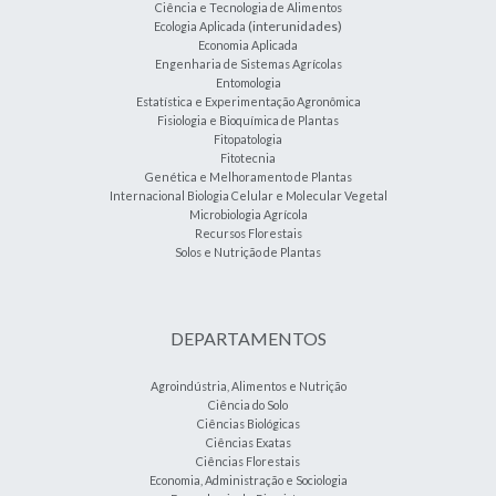
Ciência e Tecnologia de Alimentos
(interunidades)
Ecologia Aplicada
Economia Aplicada
Engenharia de Sistemas Agrícolas
Entomologia
Estatística e Experimentação Agronômica
Fisiologia e Bioquímica de Plantas
Fitopatologia
Fitotecnia
Genética e Melhoramento de Plantas
Internacional Biologia Celular e Molecular Vegetal
Microbiologia Agrícola
Recursos Florestais
Solos e Nutrição de Plantas
DEPARTAMENTOS
Agroindústria, Alimentos e Nutrição
Ciência do Solo
Ciências Biológicas
Ciências Exatas
Ciências Florestais
Economia, Administração e Sociologia