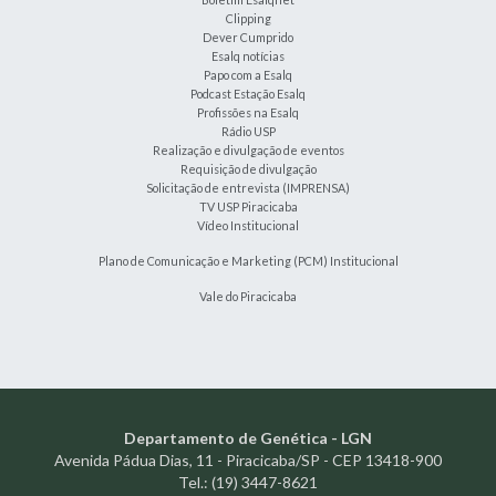
Clipping
Dever Cumprido
Esalq notícias
Papo com a Esalq
Podcast Estação Esalq
Profissões na Esalq
Rádio USP
Realização e divulgação de eventos
Requisição de divulgação
Solicitação de entrevista (IMPRENSA)
TV USP Piracicaba
Vídeo Institucional
Plano de Comunicação e Marketing (PCM) Institucional
Vale do Piracicaba
Departamento de Genética - LGN
Avenida Pádua Dias, 11 - Piracicaba/SP - CEP 13418-900
Tel.: (19) 3447-8621