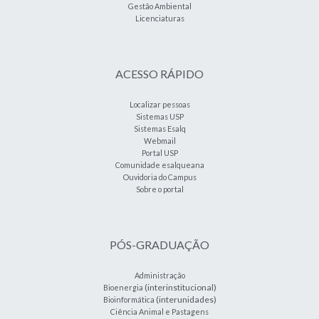
Gestão Ambiental
Licenciaturas
ACESSO RÁPIDO
Localizar pessoas
Sistemas USP
Sistemas Esalq
Webmail
Portal USP
Comunidade esalqueana
Ouvidoria do Campus
Sobre o portal
PÓS-GRADUAÇÃO
Administração
(interinstitucional)
Bioenergia
(interunidades)
Bioinformática
Ciência Animal e Pastagens