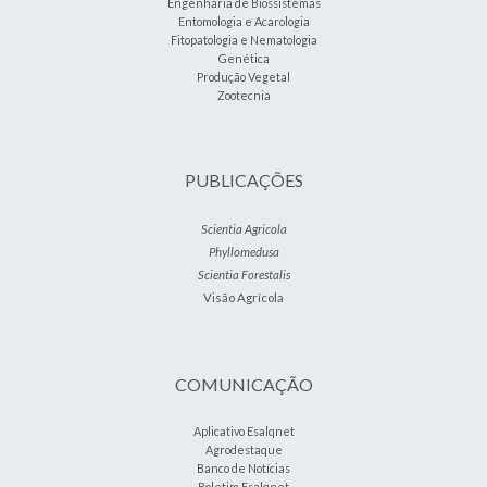
Engenharia de Biossistemas
Entomologia e Acarologia
Fitopatologia e Nematologia
Genética
Produção Vegetal
Zootecnia
PUBLICAÇÕES
Scientia Agricola
Phyllomedusa
Scientia Forestalis
Visão Agrícola
COMUNICAÇÃO
Aplicativo Esalqnet
Agrodestaque
Banco de Notícias
Boletim Esalqnet