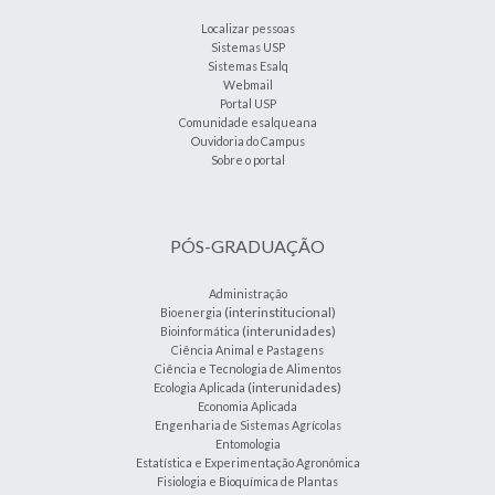
Localizar pessoas
Sistemas USP
Sistemas Esalq
Webmail
Portal USP
Comunidade esalqueana
Ouvidoria do Campus
Sobre o portal
PÓS-GRADUAÇÃO
Administração
(interinstitucional)
Bioenergia
(interunidades)
Bioinformática
Ciência Animal e Pastagens
Ciência e Tecnologia de Alimentos
(interunidades)
Ecologia Aplicada
Economia Aplicada
Engenharia de Sistemas Agrícolas
Entomologia
Estatística e Experimentação Agronômica
Fisiologia e Bioquímica de Plantas