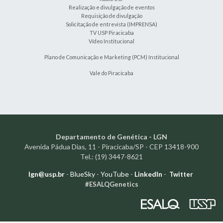
Realização e divulgação de eventos
Requisição de divulgação
Solicitação de entrevista (IMPRENSA)
TV USP Piracicaba
Vídeo Institucional
Plano de Comunicação e Marketing (PCM) Institucional
Vale do Piracicaba
Departamento de Genética - LGN
Avenida Pádua Dias, 11 - Piracicaba/SP - CEP 13418-900
Tel.: (19) 3447-8621
lgn@usp.br
-
BlueSky
-
YouTube
-
LinkedIn
-
Twitter
#ESALQGenetics