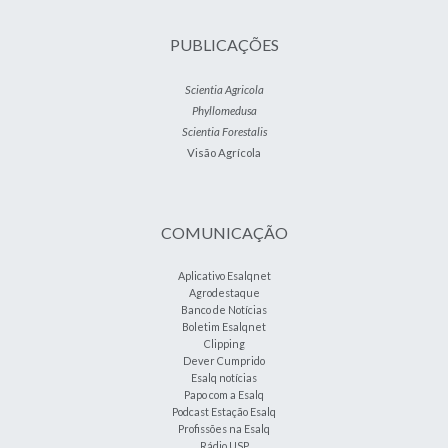
PUBLICAÇÕES
Scientia Agricola
Phyllomedusa
Scientia Forestalis
Visão Agrícola
COMUNICAÇÃO
Aplicativo Esalqnet
Agrodestaque
Banco de Notícias
Boletim Esalqnet
Clipping
Dever Cumprido
Esalq notícias
Papo com a Esalq
Podcast Estação Esalq
Profissões na Esalq
Rádio USP