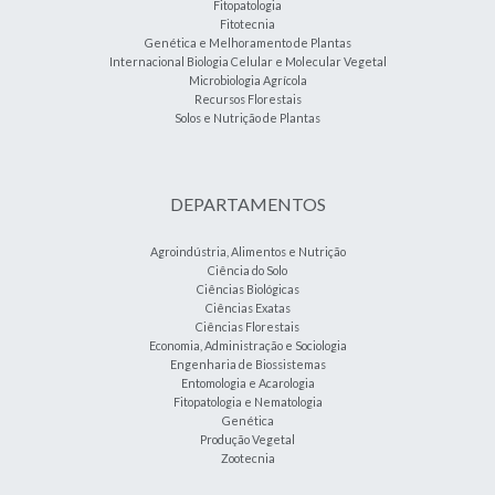
Fitopatologia
Fitotecnia
Genética e Melhoramento de Plantas
Internacional Biologia Celular e Molecular Vegetal
Microbiologia Agrícola
Recursos Florestais
Solos e Nutrição de Plantas
DEPARTAMENTOS
Agroindústria, Alimentos e Nutrição
Ciência do Solo
Ciências Biológicas
Ciências Exatas
Ciências Florestais
Economia, Administração e Sociologia
Engenharia de Biossistemas
Entomologia e Acarologia
Fitopatologia e Nematologia
Genética
Produção Vegetal
Zootecnia