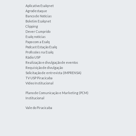
Aplicativo Esalqnet
Agrodestaque
Banco de Notícias
Boletim Esalqnet
Clipping
Dever Cumprido
Esalq notícias
Papo com a Esalq
Podcast Estação Esalq
Profissões na Esalq
Rádio USP
Realização e divulgação de eventos
Requisição de divulgação
Solicitação de entrevista (IMPRENSA)
TV USP Piracicaba
Vídeo Institucional
Plano de Comunicação e Marketing (PCM)
Institucional
Vale do Piracicaba