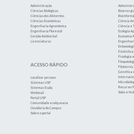
Administração
Administr
Ciências Biológicas
Bioenergi
Ciências dos Alimentos
Bioinformá
Ciências Econômicas
Ciência An
Engenharia Agronômica
Ciência e 
Engenharia Florestal
Ecologia A
Gestão Ambiental
Economia A
Licenciaturas
Engenharia
Entomolog
Estatístic
Fisiologia 
Fitopatolog
ACESSO RÁPIDO
Fitotecnia
Genética 
Internacio
Localizar pessoas
Microbiolog
Sistemas USP
Recursos F
Sistemas Esalq
Solos e Nu
Webmail
Portal USP
Comunidade esalqueana
Ouvidoria do Campus
Sobre o portal