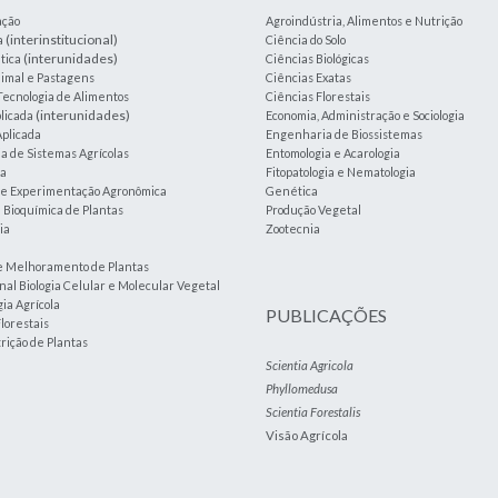
ação
Agroindústria, Alimentos e Nutrição
(interinstitucional)
a
Ciência do Solo
(interunidades)
tica
Ciências Biológicas
imal e Pastagens
Ciências Exatas
Tecnologia de Alimentos
Ciências Florestais
(interunidades)
plicada
Economia, Administração e Sociologia
plicada
Engenharia de Biossistemas
 de Sistemas Agrícolas
Entomologia e Acarologia
ia
Fitopatologia e Nematologia
a e Experimentação Agronômica
Genética
e Bioquímica de Plantas
Produção Vegetal
ia
Zootecnia
e Melhoramento de Plantas
nal Biologia Celular e Molecular Vegetal
ia Agrícola
PUBLICAÇÕES
lorestais
trição de Plantas
Scientia Agricola
Phyllomedusa
Scientia Forestalis
Visão Agrícola