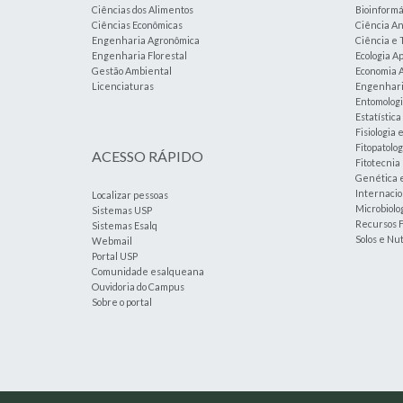
Ciências dos Alimentos
Bioinformá
Ciências Econômicas
Ciência An
Engenharia Agronômica
Ciência e 
Engenharia Florestal
Ecologia A
Gestão Ambiental
Economia A
Licenciaturas
Engenharia
Entomolog
Estatístic
Fisiologia 
Fitopatolog
ACESSO RÁPIDO
Fitotecnia
Genética 
Internacio
Localizar pessoas
Microbiolog
Sistemas USP
Recursos F
Sistemas Esalq
Solos e Nu
Webmail
Portal USP
Comunidade esalqueana
Ouvidoria do Campus
Sobre o portal