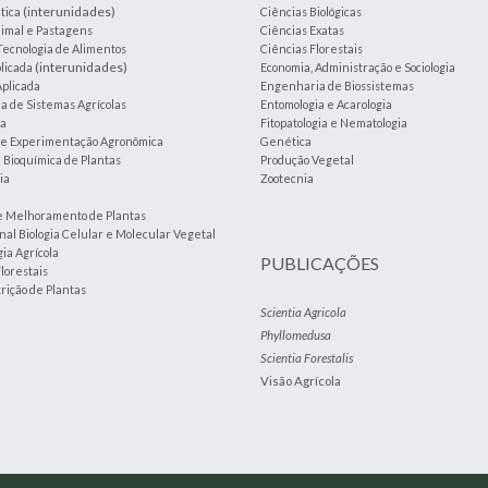
(interunidades)
tica
Ciências Biológicas
imal e Pastagens
Ciências Exatas
Tecnologia de Alimentos
Ciências Florestais
(interunidades)
plicada
Economia, Administração e Sociologia
plicada
Engenharia de Biossistemas
 de Sistemas Agrícolas
Entomologia e Acarologia
ia
Fitopatologia e Nematologia
a e Experimentação Agronômica
Genética
e Bioquímica de Plantas
Produção Vegetal
ia
Zootecnia
e Melhoramento de Plantas
nal Biologia Celular e Molecular Vegetal
ia Agrícola
PUBLICAÇÕES
lorestais
trição de Plantas
Scientia Agricola
Phyllomedusa
Scientia Forestalis
Visão Agrícola