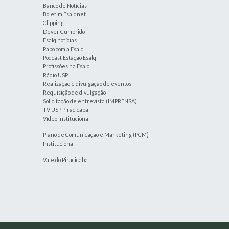
Banco de Notícias
Boletim Esalqnet
Clipping
Dever Cumprido
Esalq notícias
Papo com a Esalq
Podcast Estação Esalq
Profissões na Esalq
Rádio USP
Realização e divulgação de eventos
Requisição de divulgação
Solicitação de entrevista (IMPRENSA)
TV USP Piracicaba
Vídeo Institucional
Plano de Comunicação e Marketing (PCM)
Institucional
Vale do Piracicaba