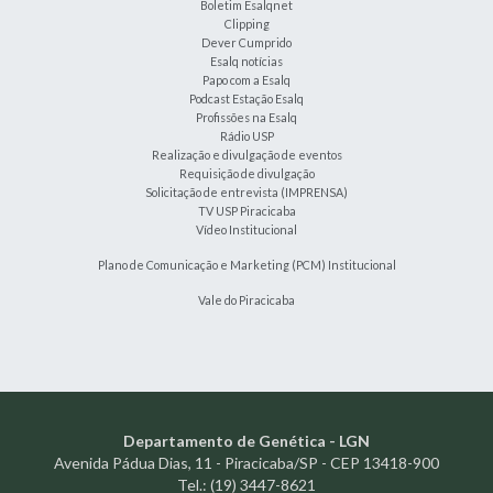
Boletim Esalqnet
Clipping
Dever Cumprido
Esalq notícias
Papo com a Esalq
Podcast Estação Esalq
Profissões na Esalq
Rádio USP
Realização e divulgação de eventos
Requisição de divulgação
Solicitação de entrevista (IMPRENSA)
TV USP Piracicaba
Vídeo Institucional
Plano de Comunicação e Marketing (PCM) Institucional
Vale do Piracicaba
Departamento de Genética - LGN
Avenida Pádua Dias, 11 - Piracicaba/SP - CEP 13418-900
Tel.: (19) 3447-8621