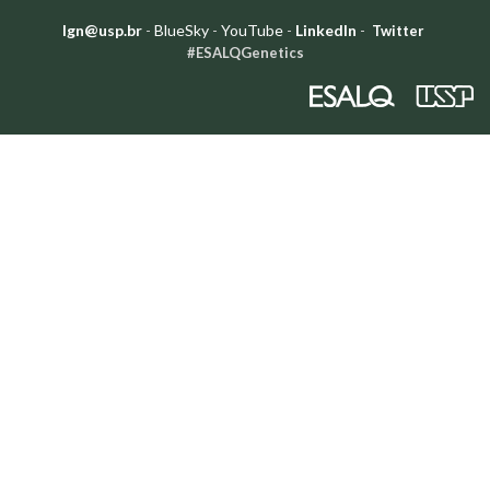
lgn@usp.br
-
BlueSky
-
YouTube
-
LinkedIn
-
Twitter
#ESALQGenetics