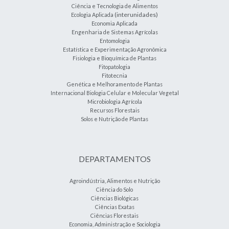
Ciência e Tecnologia de Alimentos
(interunidades)
Ecologia Aplicada
Economia Aplicada
Engenharia de Sistemas Agrícolas
Entomologia
Estatística e Experimentação Agronômica
Fisiologia e Bioquímica de Plantas
Fitopatologia
Fitotecnia
Genética e Melhoramento de Plantas
Internacional Biologia Celular e Molecular Vegetal
Microbiologia Agrícola
Recursos Florestais
Solos e Nutrição de Plantas
DEPARTAMENTOS
Agroindústria, Alimentos e Nutrição
Ciência do Solo
Ciências Biológicas
Ciências Exatas
Ciências Florestais
Economia, Administração e Sociologia