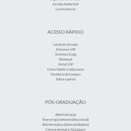
Gestão Ambiental
Licenciaturas
ACESSO RÁPIDO
Localizar pessoas
Sistemas USP
Sistemas Esalq
Webmail
Portal USP
Comunidade esalqueana
Ouvidoria do Campus
Sobre o portal
PÓS-GRADUAÇÃO
Administração
(interinstitucional)
Bioenergia
(interunidades)
Bioinformática
Ciência Animal e Pastagens