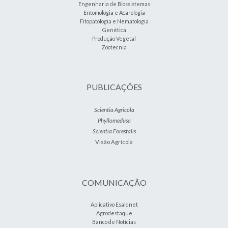
Engenharia de Biossistemas
Entomologia e Acarologia
Fitopatologia e Nematologia
Genética
Produção Vegetal
Zootecnia
PUBLICAÇÕES
Scientia Agricola
Phyllomedusa
Scientia Forestalis
Visão Agrícola
COMUNICAÇÃO
Aplicativo Esalqnet
Agrodestaque
Banco de Notícias