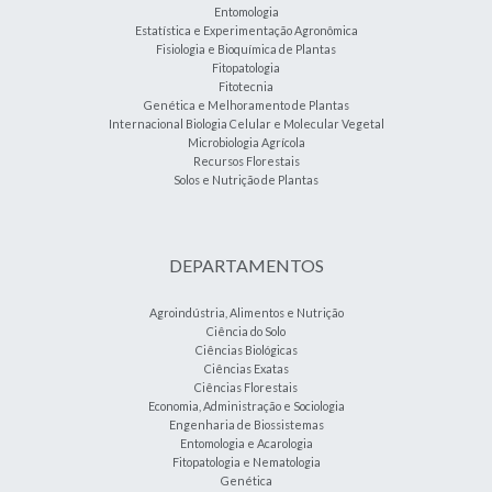
Entomologia
Estatística e Experimentação Agronômica
Fisiologia e Bioquímica de Plantas
Fitopatologia
Fitotecnia
Genética e Melhoramento de Plantas
Internacional Biologia Celular e Molecular Vegetal
Microbiologia Agrícola
Recursos Florestais
Solos e Nutrição de Plantas
DEPARTAMENTOS
Agroindústria, Alimentos e Nutrição
Ciência do Solo
Ciências Biológicas
Ciências Exatas
Ciências Florestais
Economia, Administração e Sociologia
Engenharia de Biossistemas
Entomologia e Acarologia
Fitopatologia e Nematologia
Genética