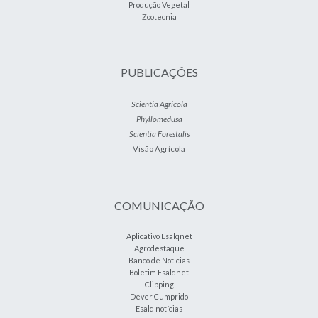
Produção Vegetal
Zootecnia
PUBLICAÇÕES
Scientia Agricola
Phyllomedusa
Scientia Forestalis
Visão Agrícola
COMUNICAÇÃO
Aplicativo Esalqnet
Agrodestaque
Banco de Notícias
Boletim Esalqnet
Clipping
Dever Cumprido
Esalq notícias