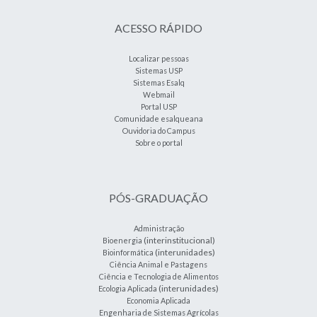
ACESSO RÁPIDO
Localizar pessoas
Sistemas USP
Sistemas Esalq
Webmail
Portal USP
Comunidade esalqueana
Ouvidoria do Campus
Sobre o portal
PÓS-GRADUAÇÃO
Administração
(interinstitucional)
Bioenergia
(interunidades)
Bioinformática
Ciência Animal e Pastagens
Ciência e Tecnologia de Alimentos
(interunidades)
Ecologia Aplicada
Economia Aplicada
Engenharia de Sistemas Agrícolas