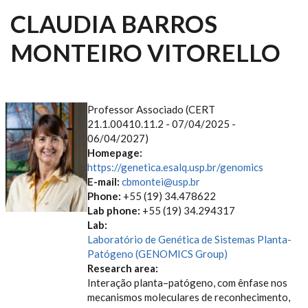
CLAUDIA BARROS
MONTEIRO VITORELLO
Professor Associado (CERT
21.1.00410.11.2 - 07/04/2025 -
06/04/2027)
Homepage:
https://genetica.esalq.usp.br/genomics
E-mail:
cbmontei@usp.br
Phone:
+55 (19) 34.478622
Lab phone:
+55 (19) 34.294317
Lab:
Laboratório de Genética de Sistemas Planta-
Patógeno (GENOMICS Group)
Research area:
Interação planta–patógeno, com ênfase nos
mecanismos moleculares de reconhecimento,